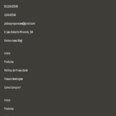
551124592596
1124592596
polacopreparacoes@gmail.com
R. João Roberto Miranda, 158
Visite o nosso Blog!
Início
Produtos
Política de Privacidade
Trocas e Devoluções
Como Comprar!
Início
Produtos