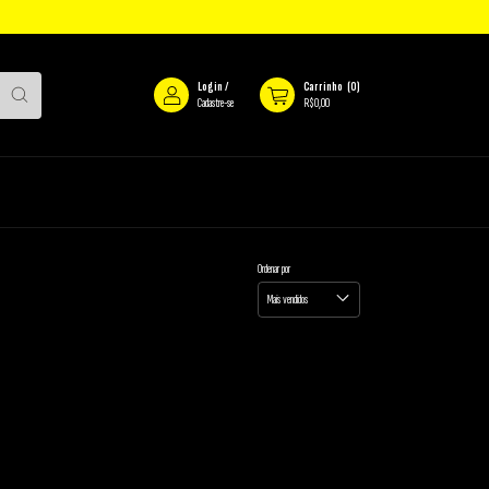
Login
/
Carrinho
(
0
)
Cadastre-se
R$0,00
Ordenar por