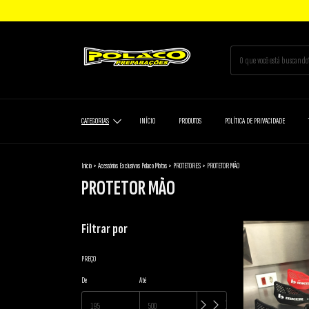
CATEGORIAS
INÍCIO
PRODUTOS
POLÍTICA DE PRIVACIDADE
Início
>
Acessórios Exclusivos Polaco Motos
>
PROTETORES
>
PROTETOR MÃO
PROTETOR MÃO
Filtrar por
PREÇO
De
Até