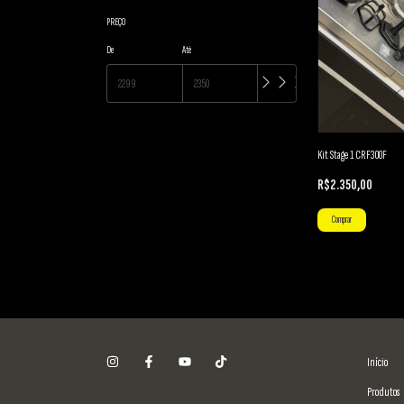
PREÇO
De
Até
Kit Stage 1 CRF300F
R$2.350,00
Comprar
Início
Produtos