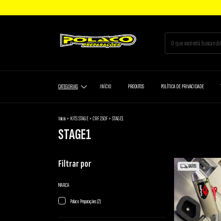
CATEGORIAS
INÍCIO
PRODUTOS
POLÍTICA DE PRIVACIDADE
Início
>
KITS STAGE
>
CRF 250F
>
STAGE1
STAGE1
Filtrar por
GRÁTIS
MARCA
Polaco Preparações (2)