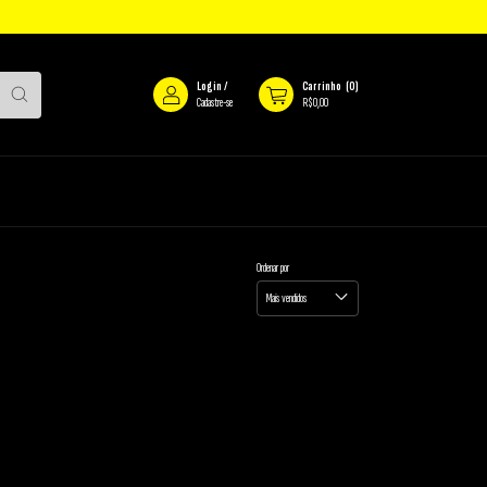
Login
/
Carrinho
(
0
)
Cadastre-se
R$0,00
Ordenar por