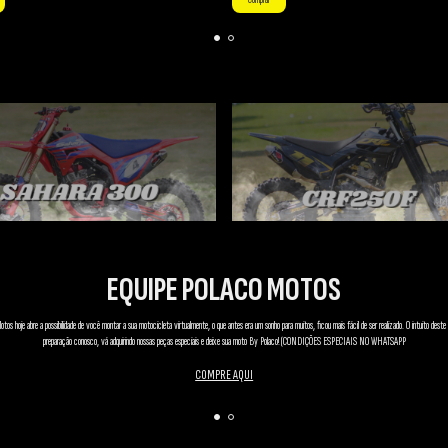
EQUIPE POLACO MOTOS
tos hoje abre a possibilidade de você montar a sua motocicleta virtualmente, o que antes era um sonho para muitos, ficou mais fácil de ser realizado. O intuito deste
preparação conosco, vá adquirindo nossas peças especiais e deixe sua moto By Polaco! (CONDIÇÕES ESPECIAIS NO WHATSAPP
COMPRE AQUI