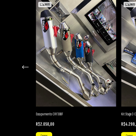
GRÁTIS
GRÁTIS
Escapamento CRF300F
Kit Stage 3
R$2.050,00
R$4.299
Comprar
Comprar