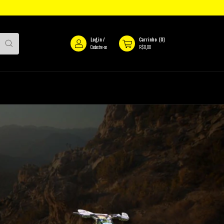
Login
/
Carrinho
(
0
)
Cadastre-se
R$0,00