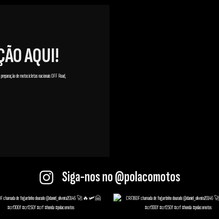
ÇÃO AQUI!
 preparação de motocicletas nacionais OFF Road,
Siga-nos no @polacomotos