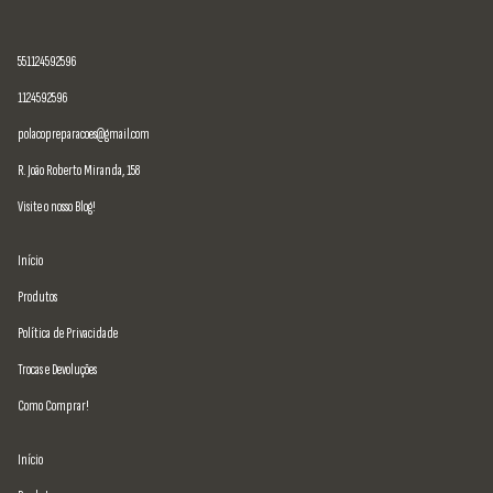
551124592596
1124592596
polacopreparacoes@gmail.com
R. João Roberto Miranda, 158
Visite o nosso Blog!
Início
Produtos
Política de Privacidade
Trocas e Devoluções
Como Comprar!
Início