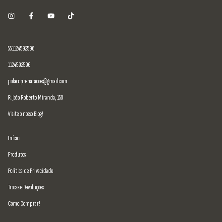
551124592596
1124592596
polacopreparacoes@gmail.com
R. João Roberto Miranda, 158
Visite o nosso Blog!
Início
Produtos
Política de Privacidade
Trocas e Devoluções
Como Comprar!