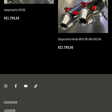
Escapamento CRF230
R$1.799,00
Escapamento Honda BROS 150-160 e XRE190
R$1.799,00
551124592596
1124592596