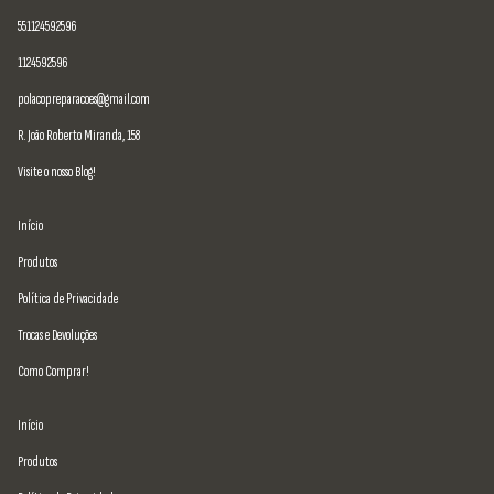
551124592596
1124592596
polacopreparacoes@gmail.com
R. João Roberto Miranda, 158
Visite o nosso Blog!
Início
Produtos
Política de Privacidade
Trocas e Devoluções
Como Comprar!
Início
Produtos